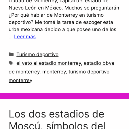
ciudad de Monterrey, capital del estado de
Nuevo León en México. Muchos se preguntarán
¿Por qué hablar de Monterrey en turismo
deportivo? Me tomé la tarea de escoger esta
urbe mexicana debido a que posee uno de los
…
Leer más
Categorías
Turismo deportivo
Etiquetas
el veto al estadio monterrey
,
estadio bbva
de monterrey
,
monterrey
,
turismo deportivo
monterrey
Los dos estadios de
Moscú, símbolos del