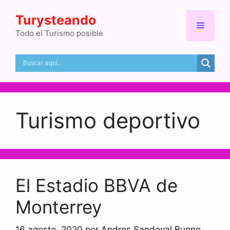
Saltar
Turysteando
al
Menú
contenido
Todo el Turismo posible
Turismo deportivo
El Estadio BBVA de
Monterrey
16 agosto, 2020
por
Andres Sandoval Buono