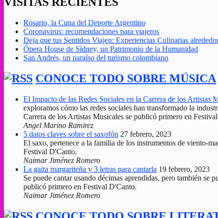
VISITAS RECIENTES
Rosario, la Cuna del Deporte Argentino
Coronavirus: recomendaciones para viajeros
Deja que tus Sentidos Viajen: Experiencias Culinarias alreded
Ópera House de Sídney, un Patrimonio de la Humanidad
San Andrés, un paraíso del turismo colombiano
CONOCE TODO SOBRE MÚSICA
El Impacto de las Redes Sociales en la Carrera de los Artistas 
exploramos cómo las redes sociales han transformado la industr
Carrera de los Artistas Musicales se publicó primero en Festiva
Angel Marino Ramirez
5 datos claves sobre el saxofón
27 febrero, 2023
El saxo, pertenece a la familia de los instrumentos de viento-m
Festival D'Canto.
Naimar Jiménez Romero
La gaita margariteña y 3 letras para cantarla
19 febrero, 2023
Se puede cantar usando décimas aprendidas, pero también se pued
publicó primero en Festival D'Canto.
Naimar Jiménez Romero
CONOCE TODO SOBRE LITERA