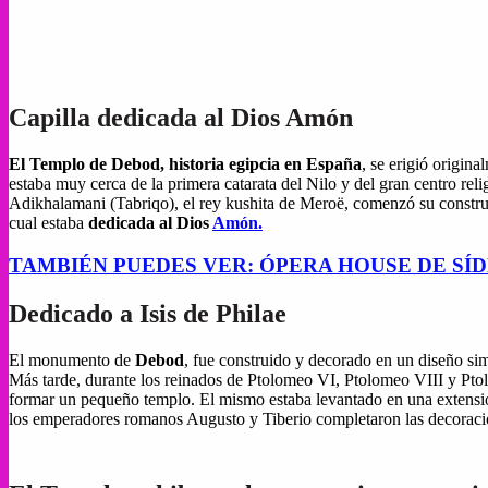
Capilla dedicada al Dios Amón
El Templo de Debod,
historia egipcia en España
, se erigió origin
estaba muy cerca de la primera catarata del Nilo y del gran centro rel
Adikhalamani (Tabriqo), el rey kushita de Meroë, comenzó su constr
cual estaba
dedicada al Dios
Amón.
TAMBIÉN PUEDES VER: ÓPERA HOUSE DE SÍ
Dedicado a Isis de Philae
El monumento de
Debod
, fue construido y decorado en un diseño simi
Más tarde, durante los reinados de Ptolomeo VI, Ptolomeo VIII y Ptolo
formar un pequeño templo. El mismo estaba levantado en una extensi
los emperadores romanos Augusto y Tiberio completaron las decoraci