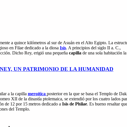
almente a quince kilómetros al sur de Asuán en el Alto Egipto. La estruct
igioso en Filae dedicado a la diosa
Isis
. A principios del siglo II a. C.,
ucción. Dicho Rey, erigió una pequeña
capilla
de una sola habitación la
DNEY, UN PATRIMONIO DE LA HUMANIDAD
lar a la capilla
meroítica
posterior en la que se basa el Templo de Dak
meo XII de la dinastía ptolemaica, se extendió por los cuatro lados pa
ón de 12 por 15 metros dedicado a
Isis de Philae
. Es bueno resaltar qu
ones del Templo.