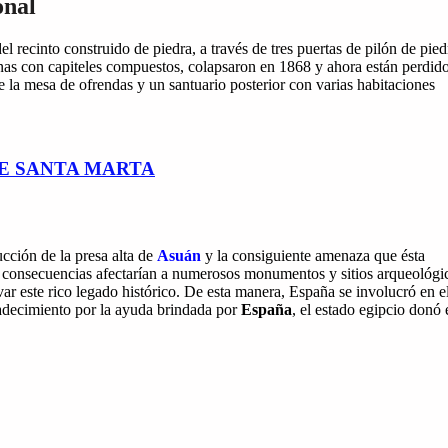
onal
recinto construido de piedra, a través de tres puertas de pilón de pied
nas con capiteles compuestos, colapsaron en 1868 y ahora están perdido
de la mesa de ofrendas y un santuario posterior con varias habitaciones
DE SANTA MARTA
cción de la presa alta de
Asuán
y la consiguiente amenaza que ésta
s consecuencias afectarían a numerosos monumentos y sitios arqueológi
r este rico legado histórico. De esta manera, España se involucró en e
adecimiento por la ayuda brindada por
España
, el estado egipcio donó 