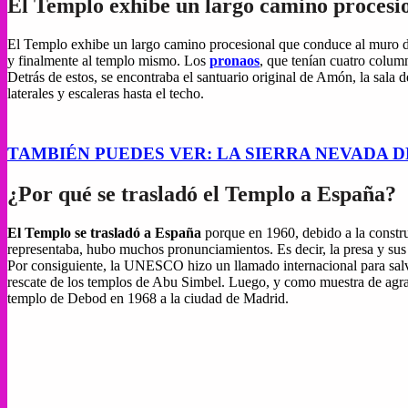
El Templo exhibe un largo camino procesi
El Templo exhibe un largo camino procesional que conduce al muro del 
y finalmente al templo mismo. Los
pronaos
, que tenían cuatro colum
Detrás de estos, se encontraba el santuario original de Amón, la sala 
laterales y escaleras hasta el techo.
TAMBIÉN PUEDES VER: LA SIERRA NEVADA 
¿Por qué se trasladó el Templo a España?
El Templo se trasladó a España
porque en 1960, debido a la constru
representaba, hubo muchos pronunciamientos. Es decir, la presa y su
Por consiguiente, la UNESCO hizo un llamado internacional para salva
rescate de los templos de Abu Simbel. Luego, y como muestra de agr
templo de Debod en 1968 a la ciudad de Madrid.