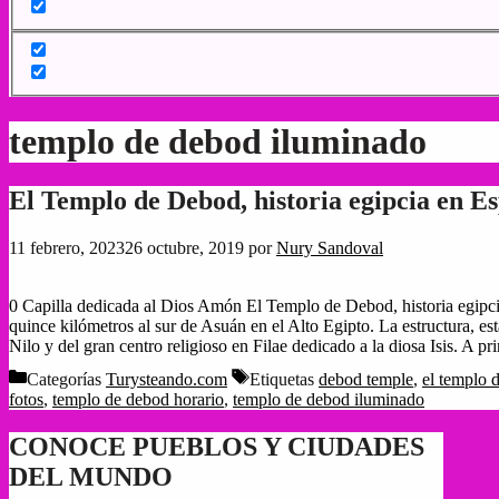
templo de debod iluminado
El Templo de Debod, historia egipcia en E
11 febrero, 2023
26 octubre, 2019
por
Nury Sandoval
0 Capilla dedicada al Dios Amón El Templo de Debod, historia egipcia
quince kilómetros al sur de Asuán en el Alto Egipto. La estructura, es
Nilo y del gran centro religioso en Filae dedicado a la diosa Isis. A p
Categorías
Turysteando.com
Etiquetas
debod temple
,
el templo 
fotos
,
templo de debod horario
,
templo de debod iluminado
CONOCE PUEBLOS Y CIUDADES
DEL MUNDO