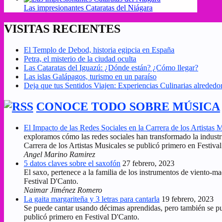
Las impresionantes Cataratas del Niágara
VISITAS RECIENTES
El Templo de Debod, historia egipcia en España
Petra, el misterio de la ciudad oculta
Las Cataratas del Iguazú: ¿Dónde están? ¿Cómo llegar?
Las islas Galápagos, turismo en un paraíso
Deja que tus Sentidos Viajen: Experiencias Culinarias alreded
CONOCE TODO SOBRE MÚSICA
El Impacto de las Redes Sociales en la Carrera de los Artistas 
exploramos cómo las redes sociales han transformado la industr
Carrera de los Artistas Musicales se publicó primero en Festiva
Angel Marino Ramirez
5 datos claves sobre el saxofón
27 febrero, 2023
El saxo, pertenece a la familia de los instrumentos de viento-m
Festival D'Canto.
Naimar Jiménez Romero
La gaita margariteña y 3 letras para cantarla
19 febrero, 2023
Se puede cantar usando décimas aprendidas, pero también se pued
publicó primero en Festival D'Canto.