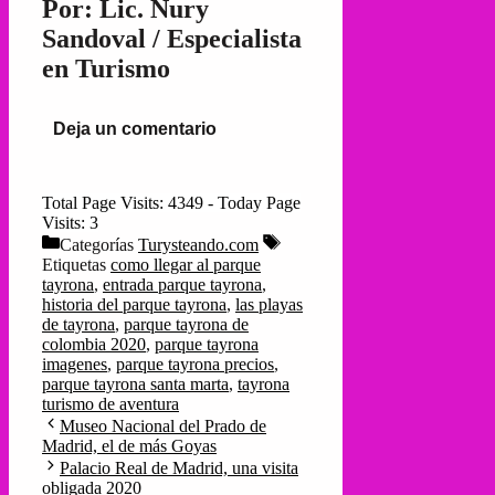
Por: Lic. Nury
Sandoval / Especialista
en Turismo
Deja un comentario
Total Page Visits: 4349 - Today Page
Visits: 3
Categorías
Turysteando.com
Etiquetas
como llegar al parque
tayrona
,
entrada parque tayrona
,
historia del parque tayrona
,
las playas
de tayrona
,
parque tayrona de
colombia 2020
,
parque tayrona
imagenes
,
parque tayrona precios
,
parque tayrona santa marta
,
tayrona
turismo de aventura
Museo Nacional del Prado de
Madrid, el de más Goyas
Palacio Real de Madrid, una visita
obligada 2020