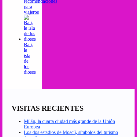
recomendaciones
para
viajeros
Bali,
la
isla
de
los
dioses
VISITAS RECIENTES
Milán, la cuarta ciudad más grande de la Unión
Europea
Los dos estadios de Moscú, símbolos del turismo