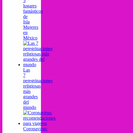
5
lugares
fantásticos
de
Isla
Mujeres
en
México
Las
7
peregrinaciones
religiosas
más
grandes
del
mundo
Coronavirus: