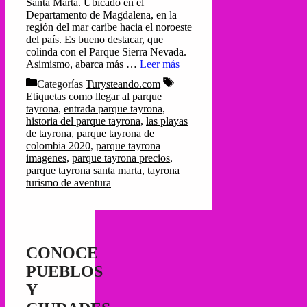
Santa Marta. Ubicado en el
Departamento de Magdalena, en la
región del mar caribe hacia el noroeste
del país. Es bueno destacar, que
colinda con el Parque Sierra Nevada.
Asimismo, abarca más …
Leer más
Categorías
Turysteando.com
Etiquetas
como llegar al parque
tayrona
,
entrada parque tayrona
,
historia del parque tayrona
,
las playas
de tayrona
,
parque tayrona de
colombia 2020
,
parque tayrona
imagenes
,
parque tayrona precios
,
parque tayrona santa marta
,
tayrona
turismo de aventura
CONOCE
PUEBLOS
Y