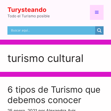
Saltar
Turysteando
al
Menú
contenido
Todo el Turismo posible
turismo cultural
6 tipos de Turismo que
debemos conocer
25 enero, 2021
por
Alexandra Avis