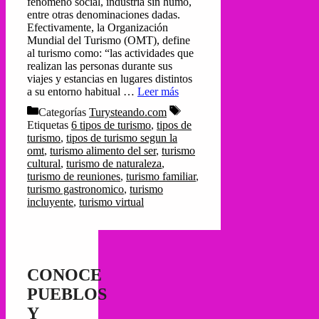
fenómeno social, industria sin humo,
entre otras denominaciones dadas.
Efectivamente, la Organización
Mundial del Turismo (OMT), define
al turismo como: “las actividades que
realizan las personas durante sus
viajes y estancias en lugares distintos
a su entorno habitual …
Leer más
Categorías
Turysteando.com
Etiquetas
6 tipos de turismo
,
tipos de
turismo
,
tipos de turismo segun la
omt
,
turismo alimento del ser
,
turismo
cultural
,
turismo de naturaleza
,
turismo de reuniones
,
turismo familiar
,
turismo gastronomico
,
turismo
incluyente
,
turismo virtual
CONOCE
PUEBLOS
Y