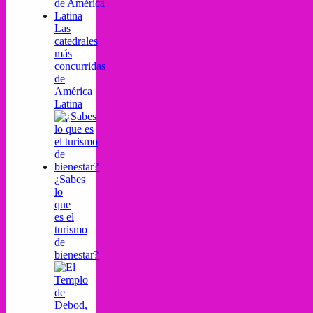
Las
catedrales
más
concurridas
de
América
Latina
¿Sabes
lo
que
es el
turismo
de
bienestar?