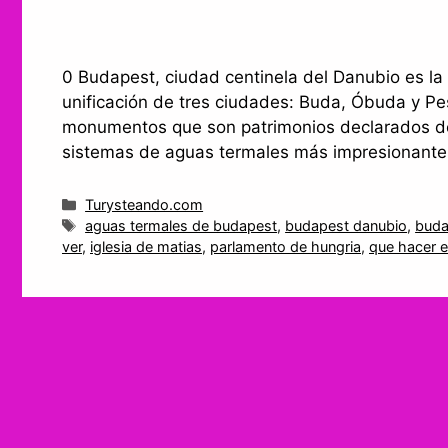
0 Budapest, ciudad centinela del Danubio es la 
unificación de tres ciudades: Buda, Óbuda y Pe
monumentos que son patrimonios declarados d
sistemas de aguas termales más impresionant
Categorías
Turysteando.com
Etiquetas
aguas termales de budapest
,
budapest danubio
,
buda
ver
,
iglesia de matias
,
parlamento de hungria
,
que hacer 