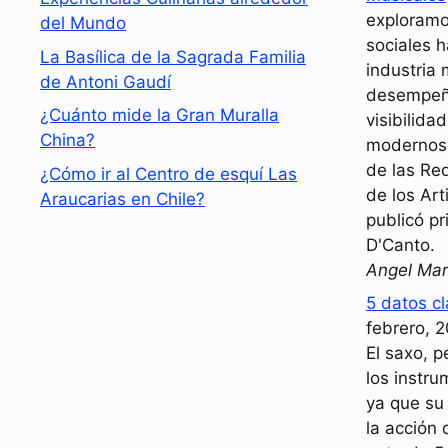
exploramo
del Mundo
sociales 
La Basílica de la Sagrada Familia
industria 
de Antoni Gaudí
desempeña
¿Cuánto mide la Gran Muralla
visibilida
China?
modernos.
de las Red
¿Cómo ir al Centro de esquí Las
de los Art
Araucarias en Chile?
publicó pr
D'Canto.
Angel Mar
5 datos c
febrero, 
El saxo, p
los instr
ya que su
la acción 