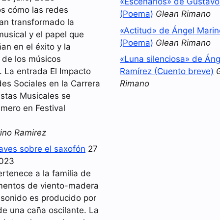
«Escenarios» de Gustav
s cómo las redes
(Poema)
Glean Rimano
han transformado la
«Actitud» de Ángel Mari
musical y el papel que
(Poema)
Glean Rimano
n en el éxito y la
d de los músicos
«Luna silenciosa» de Áng
 La entrada El Impacto
Ramírez (Cuento breve)
es Sociales en la Carrera
Rimano
istas Musicales se
imero en Festival
ino Ramirez
laves sobre el saxofón
27
2023
ertenece a la familia de
umentos de viento-madera
 sonido es producido por
de una caña oscilante. La