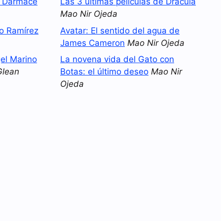
o Darmace
Las 3 últimas películas de Drácula
Mao Nir Ojeda
no Ramírez
Avatar: El sentido del agua de
James Cameron
Mao Nir Ojeda
el Marino
La novena vida del Gato con
Glean
Botas: el último deseo
Mao Nir
Ojeda