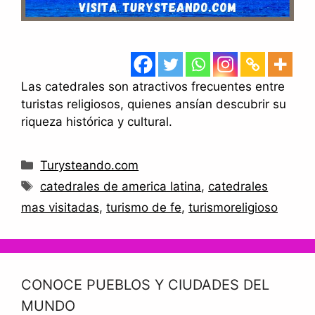
Las catedrales son atractivos frecuentes entre
turistas religiosos, quienes ansían descubrir su
riqueza histórica y cultural.
Categorías
Turysteando.com
Etiquetas
catedrales de america latina
,
catedrales
mas visitadas
,
turismo de fe
,
turismoreligioso
CONOCE PUEBLOS Y CIUDADES DEL
MUNDO