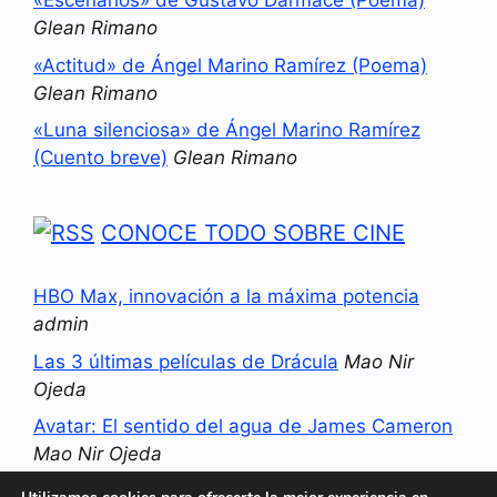
«Escenarios» de Gustavo Darmace (Poema)
Glean Rimano
«Actitud» de Ángel Marino Ramírez (Poema)
Glean Rimano
«Luna silenciosa» de Ángel Marino Ramírez
(Cuento breve)
Glean Rimano
CONOCE TODO SOBRE CINE
HBO Max, innovación a la máxima potencia
admin
Las 3 últimas películas de Drácula
Mao Nir
Ojeda
Avatar: El sentido del agua de James Cameron
Mao Nir Ojeda
La novena vida del Gato con Botas: el último