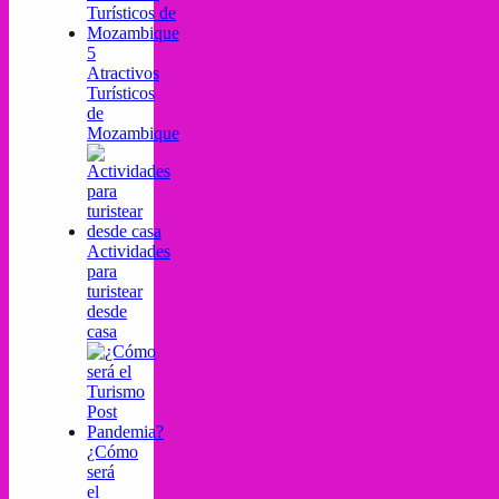
5
Atractivos
Turísticos
de
Mozambique
Actividades
para
turistear
desde
casa
¿Cómo
será
el