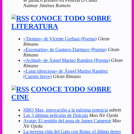
se publicó primero en Festival D'Canto.
Naimar Jiménez Romero
CONOCE TODO SOBRE
LITERATURA
«Tiempo» de Vicente Gerbasi (Poema)
Glean
Rimano
«Escenarios» de Gustavo Darmace (Poema)
Glean
Rimano
«Actitud» de Ángel Marino Ramírez (Poema)
Glean
Rimano
«Luna silenciosa» de Ángel Marino Ramírez
(Cuento breve)
Glean Rimano
CONOCE TODO SOBRE
CINE
HBO Max, innovación a la máxima potencia
admin
Las 3 últimas películas de Drácula
Mao Nir Ojeda
Avatar: El sentido del agua de James Cameron
Mao
Nir Ojeda
La novena vida del Gato con Botas: el último deseo