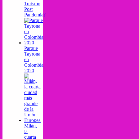
Turismo
Post
Pandemia?
Parque
Tayrona
en
Colombia
2020
Milán,
la
cuarta