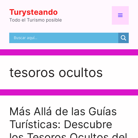
Saltar
Turysteando
al
Menú
contenido
Todo el Turismo posible
tesoros ocultos
Más Allá de las Guías
Turísticas: Descubre
los Tesoros Ocultos del