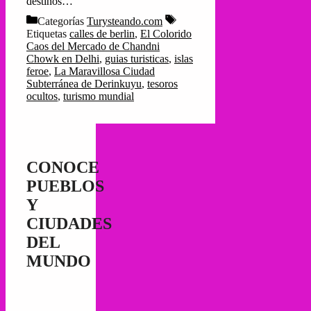
destinos…
Categorías
Turysteando.com
Etiquetas
calles de berlin
,
El Colorido
Caos del Mercado de Chandni
Chowk en Delhi
,
guias turisticas
,
islas
feroe
,
La Maravillosa Ciudad
Subterránea de Derinkuyu
,
tesoros
ocultos
,
turismo mundial
CONOCE
PUEBLOS
Y
CIUDADES
DEL
MUNDO