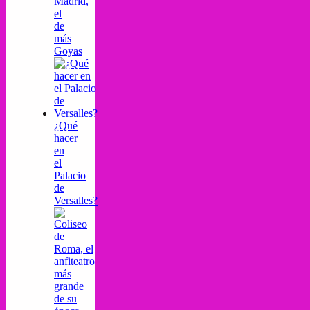
Madrid,
el
de
más
Goyas
¿Qué
hacer
en
el
Palacio
de
Versalles?