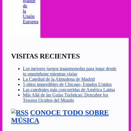
grande
de
la
Unión
Europea
VISITAS RECIENTES
Los mejores juegos tragamonedas para jugar desde
tu smartphone mientras viajas
La Catedral de la Almudena de Madrid
5 sitios imperdibles de Chicago, Estados Unidos
Las catedrales más concurridas de América Latina
Más Allá de las Guías Turísticas: Descubre los
Tesoros Ocultos del Mundo
CONOCE TODO SOBRE
MÚSICA