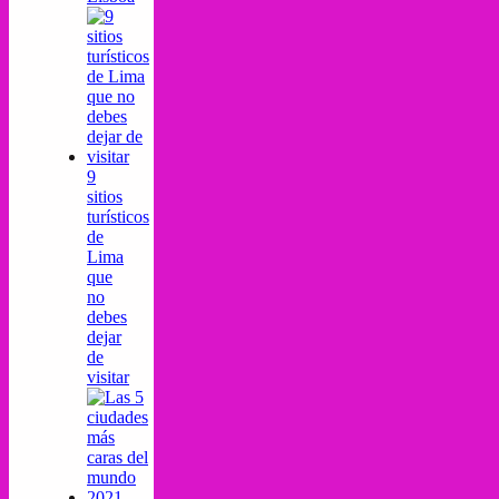
9
sitios
turísticos
de
Lima
que
no
debes
dejar
de
visitar