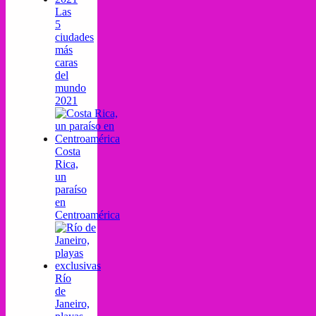
Las
5
ciudades
más
caras
del
mundo
2021
Costa
Rica,
un
paraíso
en
Centroamérica
Río
de
Janeiro,