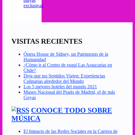
playas
exclusivas
VISITAS RECIENTES
Ópera House de Sídney, un Patrimonio de la
Humanidad
¿Cómo ir al Centro de esquí Las Araucarias en
Chile?
Deja que tus Sentidos Viajen: Experiencias
Culinarias alrededor del Mundo
Los 5 mejores hoteles del mundo 2021
Museo Nacional del Prado de Madrid, el de más
Goyas
CONOCE TODO SOBRE
MÚSICA
El Impacto de las Redes Sociales en la Carrera de