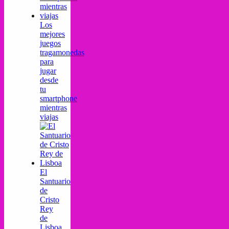
Los
mejores
juegos
tragamonedas
para
jugar
desde
tu
smartphone
mientras
viajas
El
Santuario
de
Cristo
Rey
de
Lisboa