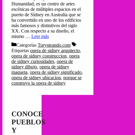
Humanidad, es un centro de artes
escénicas de múltiples espacios en el
puerto de Sídney en Australia que se
ha convertido en uno de los edificios
más famosos y distintivos del siglo
XX. Con respecto a su diseño, el
mismo …
Leer más
Categorías
Turysteando.com
Etiquetas
opera de sidney arquitecto
,
opera de sidney construccion
,
opera
de sidney curiosidades
,
opera de
sidney dibujo
,
opera de sidney
maqueta
,
opera de sidney significado
,
opera de sidney ubicacion
,
porque se
construyo la opera de sidney
CONOCE
PUEBLOS
Y