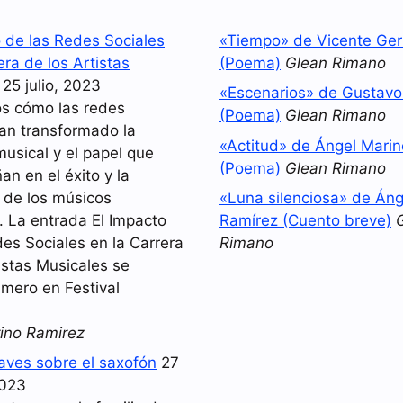
o de las Redes Sociales
«Tiempo» de Vicente Ger
era de los Artistas
(Poema)
Glean Rimano
25 julio, 2023
«Escenarios» de Gustav
s cómo las redes
(Poema)
Glean Rimano
han transformado la
«Actitud» de Ángel Mari
musical y el papel que
(Poema)
Glean Rimano
n en el éxito y la
d de los músicos
«Luna silenciosa» de Áng
 La entrada El Impacto
Ramírez (Cuento breve)
es Sociales en la Carrera
Rimano
istas Musicales se
imero en Festival
ino Ramirez
laves sobre el saxofón
27
2023