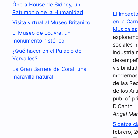
Ópera House de Sídney, un
Patrimonio de la Humanidad
El Impact
en la Carr
Visita virtual al Museo Británico
Musicales
El Museo de Louvre, un
exploramo
monumento histórico
sociales 
¿Qué hacer en el Palacio de
industria 
Versalles?
desempeña
visibilida
La Gran Barrera de Coral, una
modernos.
maravilla natural
de las Red
de los Art
publicó pr
D'Canto.
Angel Mar
5 datos c
febrero, 