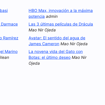
basi
HBO Max, innovación a la máxima
potencia
admin
o Darmace
Las 3 últimas películas de Drácula
Mao Nir Ojeda
no Ramírez
Avatar: El sentido del agua de
James Cameron
Mao Nir Ojeda
el Marino
La novena vida del Gato con
Glean
Botas: el último deseo
Mao Nir
Ojeda