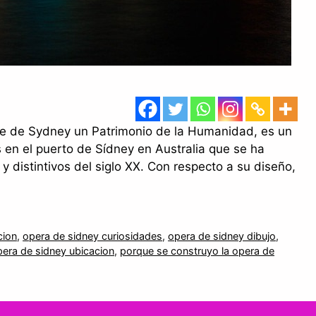
use de Sydney un Patrimonio de la Humanidad, es un
 en el puerto de Sídney en Australia que se ha
y distintivos del siglo XX. Con respecto a su diseño,
cion
,
opera de sidney curiosidades
,
opera de sidney dibujo
,
pera de sidney ubicacion
,
porque se construyo la opera de