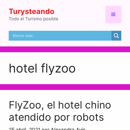
Saltar
Turysteando
al
Menú
contenido
Todo el Turismo posible
hotel flyzoo
FlyZoo, el hotel chino
atendido por robots
25 abril, 2021
por
Alexandra Avis