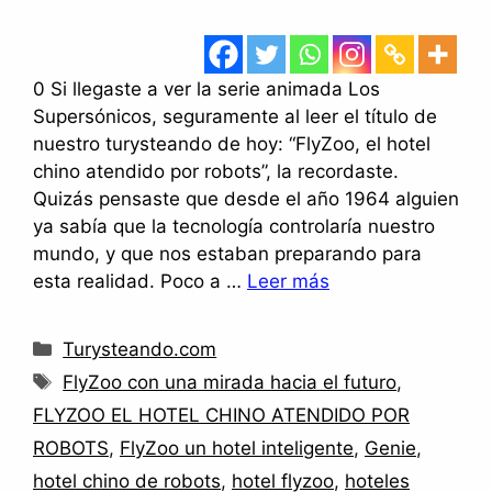
0 Si llegaste a ver la serie animada Los
Supersónicos, seguramente al leer el título de
nuestro turysteando de hoy: “FlyZoo, el hotel
chino atendido por robots”, la recordaste.
Quizás pensaste que desde el año 1964 alguien
ya sabía que la tecnología controlaría nuestro
mundo, y que nos estaban preparando para
esta realidad. Poco a …
Leer más
Categorías
Turysteando.com
Etiquetas
FlyZoo con una mirada hacia el futuro
,
FLYZOO EL HOTEL CHINO ATENDIDO POR
ROBOTS
,
FlyZoo un hotel inteligente
,
Genie
,
hotel chino de robots
,
hotel flyzoo
,
hoteles