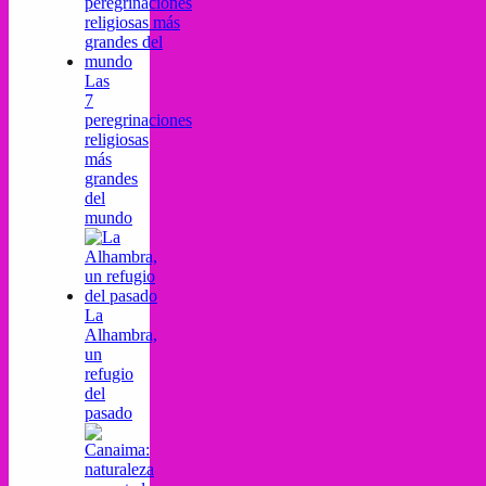
Las
7
peregrinaciones
religiosas
más
grandes
del
mundo
La
Alhambra,
un
refugio
del
pasado