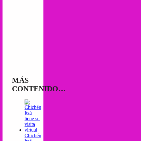
MÁS
CONTENIDO…
Chichén