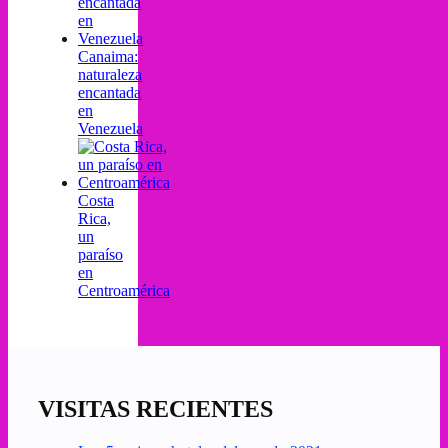
Canaima:
naturaleza
encantada
en
Venezuela
Costa
Rica,
un
paraíso
en
Centroamérica
VISITAS RECIENTES