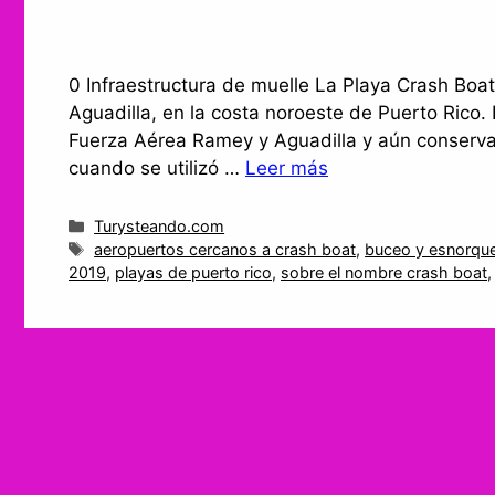
0 Infraestructura de muelle La Playa Crash Boat
Aguadilla, en la costa noroeste de Puerto Rico.
Fuerza Aérea Ramey y Aguadilla y aún conserva 
cuando se utilizó …
Leer más
Categorías
Turysteando.com
Etiquetas
aeropuertos cercanos a crash boat
,
buceo y esnorque
2019
,
playas de puerto rico
,
sobre el nombre crash boat