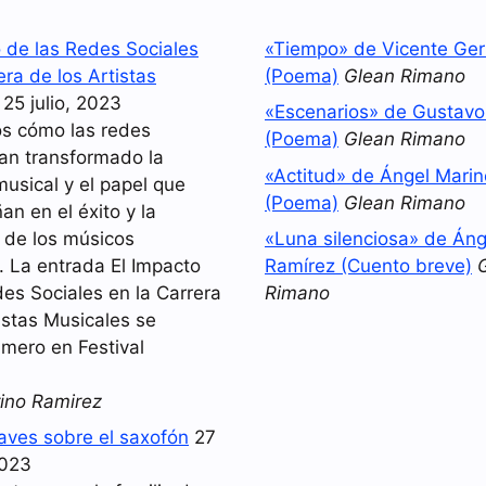
o de las Redes Sociales
«Tiempo» de Vicente Ger
era de los Artistas
(Poema)
Glean Rimano
25 julio, 2023
«Escenarios» de Gustav
s cómo las redes
(Poema)
Glean Rimano
han transformado la
«Actitud» de Ángel Mari
musical y el papel que
(Poema)
Glean Rimano
n en el éxito y la
d de los músicos
«Luna silenciosa» de Áng
 La entrada El Impacto
Ramírez (Cuento breve)
es Sociales en la Carrera
Rimano
istas Musicales se
imero en Festival
ino Ramirez
laves sobre el saxofón
27
2023