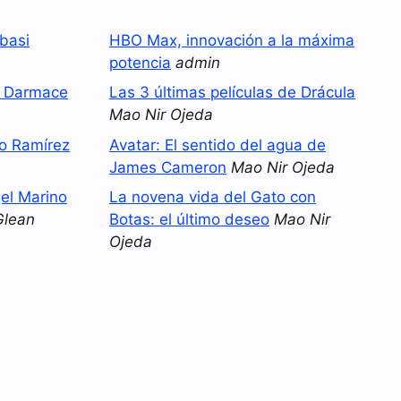
basi
HBO Max, innovación a la máxima
potencia
admin
o Darmace
Las 3 últimas películas de Drácula
Mao Nir Ojeda
no Ramírez
Avatar: El sentido del agua de
James Cameron
Mao Nir Ojeda
el Marino
La novena vida del Gato con
Glean
Botas: el último deseo
Mao Nir
Ojeda