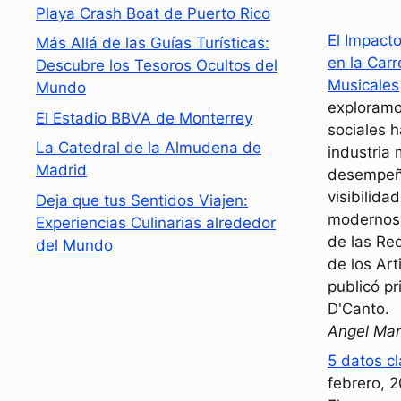
Playa Crash Boat de Puerto Rico
El Impact
Más Allá de las Guías Turísticas:
en la Carr
Descubre los Tesoros Ocultos del
Musicales
Mundo
exploramo
El Estadio BBVA de Monterrey
sociales 
La Catedral de la Almudena de
industria 
Madrid
desempeña
visibilida
Deja que tus Sentidos Viajen:
modernos.
Experiencias Culinarias alrededor
de las Red
del Mundo
de los Art
publicó pr
D'Canto.
Angel Mar
5 datos c
febrero, 