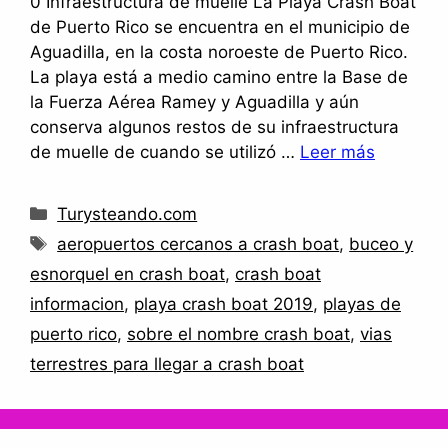
0 Infraestructura de muelle La Playa Crash Boat
de Puerto Rico se encuentra en el municipio de
Aguadilla, en la costa noroeste de Puerto Rico.
La playa está a medio camino entre la Base de
la Fuerza Aérea Ramey y Aguadilla y aún
conserva algunos restos de su infraestructura
de muelle de cuando se utilizó …
Leer más
Categorías
Turysteando.com
Etiquetas
aeropuertos cercanos a crash boat
,
buceo y
esnorquel en crash boat
,
crash boat
informacion
,
playa crash boat 2019
,
playas de
puerto rico
,
sobre el nombre crash boat
,
vias
terrestres para llegar a crash boat