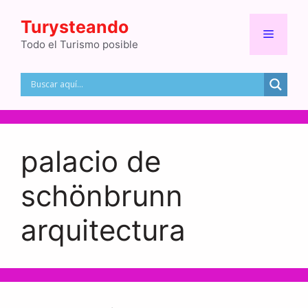
Saltar
Turysteando
al
Menú
contenido
Todo el Turismo posible
palacio de
schönbrunn
arquitectura