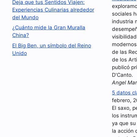
Deja que tus Sentidos Viajen:
exploramo
Experiencias Culinarias alrededor
sociales 
del Mundo
industria 
¿Cuánto mide la Gran Muralla
desempeña
China?
visibilida
modernos.
El Big Ben, un símbolo del Reino
de las Red
Unido
de los Art
publicó pr
D'Canto.
Angel Mar
5 datos c
febrero, 
El saxo, p
los instr
ya que su
la acción 