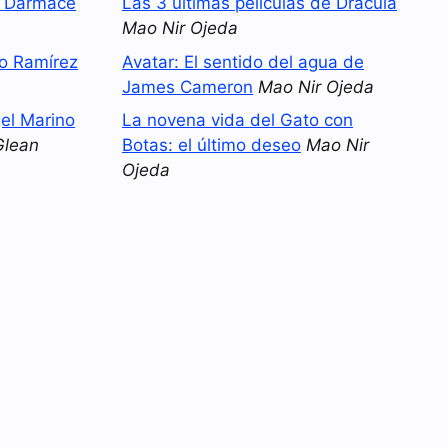
o Darmace
Las 3 últimas películas de Drácula
Mao Nir Ojeda
no Ramírez
Avatar: El sentido del agua de
James Cameron
Mao Nir Ojeda
el Marino
La novena vida del Gato con
Glean
Botas: el último deseo
Mao Nir
Ojeda