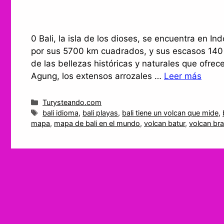
0 Bali, la isla de los dioses, se encuentra en I
por sus 5700 km cuadrados, y sus escasos 140 k
de las bellezas históricas y naturales que ofrec
Agung, los extensos arrozales …
Leer más
Categorías
Turysteando.com
Etiquetas
bali idioma
,
bali playas
,
bali tiene un volcan que mide
,
mapa
,
mapa de bali en el mundo
,
volcan batur
,
volcan bra