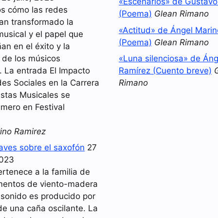
«Escenarios» de Gustav
s cómo las redes
(Poema)
Glean Rimano
han transformado la
«Actitud» de Ángel Mari
musical y el papel que
(Poema)
Glean Rimano
n en el éxito y la
d de los músicos
«Luna silenciosa» de Áng
 La entrada El Impacto
Ramírez (Cuento breve)
es Sociales en la Carrera
Rimano
istas Musicales se
imero en Festival
ino Ramirez
laves sobre el saxofón
27
2023
ertenece a la familia de
umentos de viento-madera
 sonido es producido por
de una caña oscilante. La