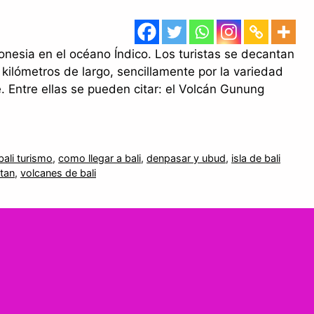
ndonesia en el océano Índico. Los turistas se decantan
ilómetros de largo, sencillamente por la variedad
e. Entre ellas se pueden citar: el Volcán Gunung
bali turismo
,
como llegar a bali
,
denpasar y ubud
,
isla de bali
tan
,
volcanes de bali