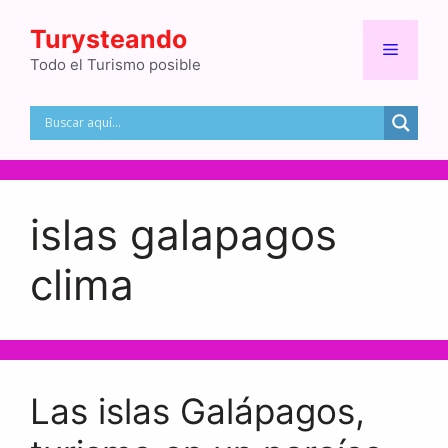
Saltar
Turysteando
al
Menú
contenido
Todo el Turismo posible
islas galapagos
clima
Las islas Galápagos,