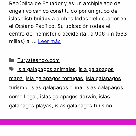
República de Ecuador y es un archipiélago de
origen volcánico constituido por un grupo de
islas distribuidas a ambos lados del ecuador en
el Océano Pacífico. Su ubicación rodea el
centro del hemisferio occidental, a 906 km (563
millas) al …
Leer más
Categorías
Turysteando.com
Etiquetas
isla galapagos animales
,
isla galapagos
mapa
,
isla galapagos tortugas
,
isla galapagos
turismo
,
islas galapagos clima
,
islas galapagos
como llegar
,
islas galapagos darwin
,
islas
galapagos playas
,
islas galapagos turismo