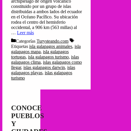
archipiélago de origen volcánico
constituido por un grupo de islas
distribuidas a ambos lados del ecuador
en el Océano Pacífico. Su ubicación
rodea el centro del hemisferio
occidental, a 906 km (563 millas) al
…
Leer más
Categorías
Turysteando.com
Etiquetas
isla galapagos animales
,
isla
galapagos mapa
,
isla galapagos
tortugas
,
isla galapagos turismo
,
islas
galapagos clima
,
islas galapagos como
llegar
,
islas galapagos darwin
,
islas
galapagos playas
,
islas galapagos
turismo
CONOCE
PUEBLOS
Y