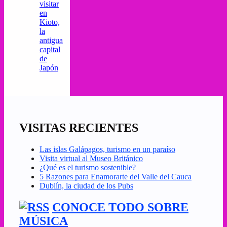
visitar
en
Kioto,
la
antigua
capital
de
Japón
VISITAS RECIENTES
Las islas Galápagos, turismo en un paraíso
Visita virtual al Museo Británico
¿Qué es el turismo sostenible?
5 Razones para Enamorarte del Valle del Cauca
Dublín, la ciudad de los Pubs
CONOCE TODO SOBRE
MÚSICA