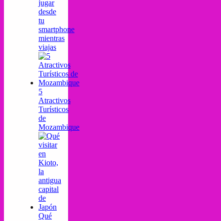
jugar
desde
tu
smartphone
mientras
viajas
5
Atractivos
Turísticos
de
Mozambique
Qué