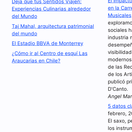
El Impact
Deja que tus Sentidos Viajen:
en la Carr
Experiencias Culinarias alrededor
Musicales
del Mundo
exploramo
Taj Mahal, arquitectura patrimonial
sociales 
del mundo
industria 
El Estadio BBVA de Monterrey
desempeña
visibilida
¿Cómo ir al Centro de esquí Las
modernos.
Araucarias en Chile?
de las Red
de los Art
publicó pr
D'Canto.
Angel Mar
5 datos c
febrero, 
El saxo, p
los instr