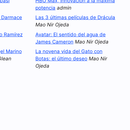
basi
HBO Max, innovación a la máxima
potencia
admin
o Darmace
Las 3 últimas películas de Drácula
Mao Nir Ojeda
no Ramírez
Avatar: El sentido del agua de
James Cameron
Mao Nir Ojeda
el Marino
La novena vida del Gato con
Glean
Botas: el último deseo
Mao Nir
Ojeda