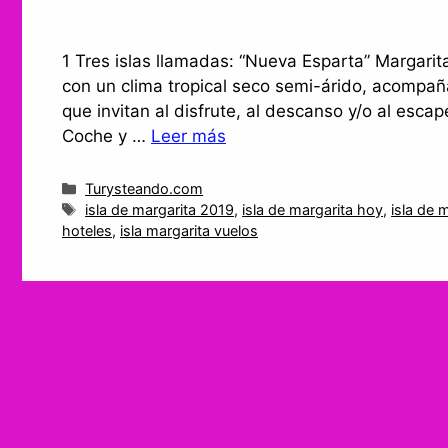
1 Tres islas llamadas: “Nueva Esparta” Margarita
con un clima tropical seco semi-árido, acompañ
que invitan al disfrute, al descanso y/o al esca
Coche y …
Leer más
Categorías
Turysteando.com
Etiquetas
isla de margarita 2019
,
isla de margarita hoy
,
isla de 
hoteles
,
isla margarita vuelos