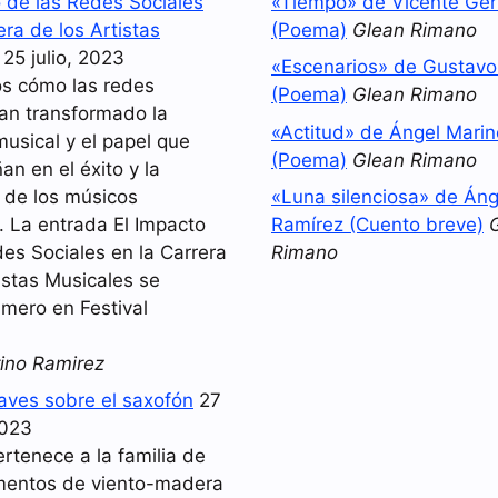
o de las Redes Sociales
«Tiempo» de Vicente Ger
era de los Artistas
(Poema)
Glean Rimano
25 julio, 2023
«Escenarios» de Gustav
s cómo las redes
(Poema)
Glean Rimano
han transformado la
«Actitud» de Ángel Mari
musical y el papel que
(Poema)
Glean Rimano
n en el éxito y la
d de los músicos
«Luna silenciosa» de Áng
 La entrada El Impacto
Ramírez (Cuento breve)
es Sociales en la Carrera
Rimano
istas Musicales se
imero en Festival
ino Ramirez
laves sobre el saxofón
27
2023
ertenece a la familia de
umentos de viento-madera