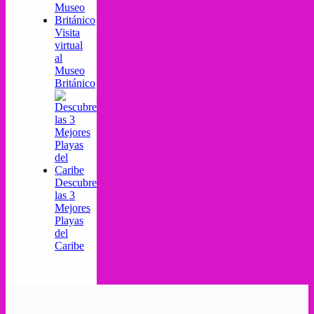
Visita
virtual
al
Museo
Británico
Descubre
las 3
Mejores
Playas
del
Caribe