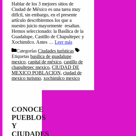
Hablar de los 3 mejores sitios de
Ciudad de México es una tarea muy
difícil, sin embargo, en el presente
artículo describiremos los que a
nuestro juicio mayormente resaltan.
Hemos seleccionado: la Basílica de la
Guadalupe, Castillo de Chapultepec y
Xochimilco. Antes …
Leer más
Categorías
Ciudades turísticas
Etiquetas
basilica de guadalupe
mexico
,
capital de méxico
,
castillo de
chapultepec mexico
,
CIUDAD DE
MEXICO POBLACION
,
ciudad de
mexico turismo
,
xochimilco mexico
CONOCE
PUEBLOS
Y
CIUDADES