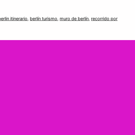
erlin itinerario
,
berlín turismo
,
muro de berlín
,
recorrido por