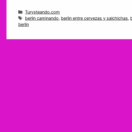
Categorías
Turysteando.com
Etiquetas
berlin caminando
,
berlin entre cervezas y salchichas
,
b
berlin