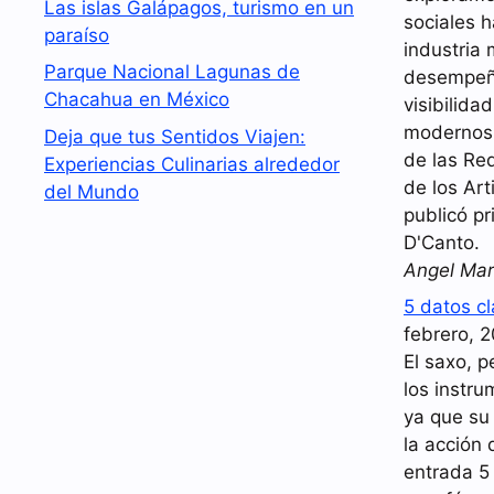
Las islas Galápagos, turismo en un
sociales 
paraíso
industria 
Parque Nacional Lagunas de
desempeña
Chacahua en México
visibilida
modernos.
Deja que tus Sentidos Viajen:
de las Red
Experiencias Culinarias alrededor
de los Art
del Mundo
publicó pr
D'Canto.
Angel Mar
5 datos c
febrero, 
El saxo, p
los instr
ya que su
la acción 
entrada 5