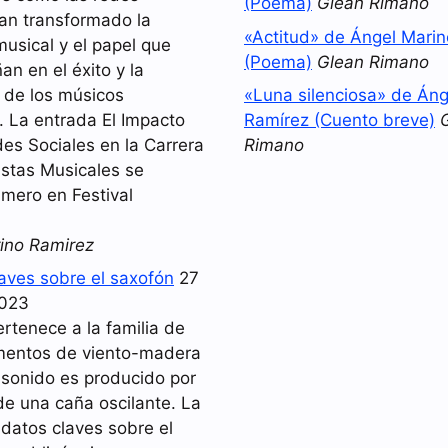
(Poema)
Glean Rimano
han transformado la
«Actitud» de Ángel Mari
musical y el papel que
(Poema)
Glean Rimano
n en el éxito y la
d de los músicos
«Luna silenciosa» de Áng
 La entrada El Impacto
Ramírez (Cuento breve)
es Sociales en la Carrera
Rimano
istas Musicales se
imero en Festival
ino Ramirez
laves sobre el saxofón
27
2023
ertenece a la familia de
umentos de viento-madera
 sonido es producido por
de una caña oscilante. La
 datos claves sobre el