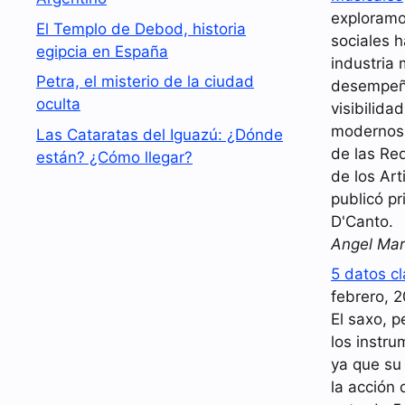
exploramo
El Templo de Debod, historia
sociales 
egipcia en España
industria 
Petra, el misterio de la ciudad
desempeña
oculta
visibilida
modernos.
Las Cataratas del Iguazú: ¿Dónde
de las Red
están? ¿Cómo llegar?
de los Art
publicó pr
D'Canto.
Angel Mar
5 datos c
febrero, 
El saxo, p
los instr
ya que su
la acción 