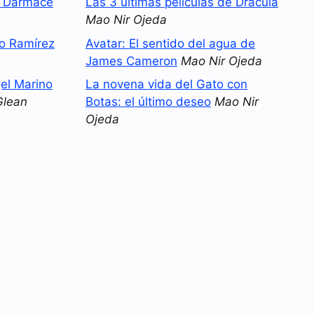
o Darmace
Las 3 últimas películas de Drácula
Mao Nir Ojeda
no Ramírez
Avatar: El sentido del agua de
James Cameron
Mao Nir Ojeda
el Marino
La novena vida del Gato con
Glean
Botas: el último deseo
Mao Nir
Ojeda