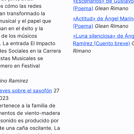
«Escenarios» de Gustav
s cómo las redes
(Poema)
Glean Rimano
han transformado la
«Actitud» de Ángel Mari
musical y el papel que
(Poema)
Glean Rimano
n en el éxito y la
d de los músicos
«Luna silenciosa» de Áng
 La entrada El Impacto
Ramírez (Cuento breve)
es Sociales en la Carrera
Rimano
istas Musicales se
imero en Festival
ino Ramirez
laves sobre el saxofón
27
2023
ertenece a la familia de
umentos de viento-madera
 sonido es producido por
de una caña oscilante. La