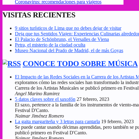
Coronavirus: recomendaciones para viajeros
VISITAS RECIENTES
9 sitios turísticos de Lima que no debes dejar de visitar
Deja que tus Sentidos Viajen: Experiencias Culinarias alreded
El Palacio de Schönbrunn, el Versalles de Viena
Petra, el misterio de la ciudad oculta
Museo Nacional del Prado de Madrid, el de más Goyas
CONOCE TODO SOBRE MÚSICA
El Impacto de las Redes Sociales en la Carrera de los Artistas 
exploramos cómo las redes sociales han transformado la industr
Carrera de los Artistas Musicales se publicó primero en Festiva
Angel Marino Ramirez
5 datos claves sobre el saxofón
27 febrero, 2023
El saxo, pertenece a la familia de los instrumentos de viento-m
Festival D'Canto.
Naimar Jiménez Romero
La gaita margariteña y 3 letras para cantarla
19 febrero, 2023
Se puede cantar usando décimas aprendidas, pero también se pued
publicó primero en Festival D'Canto.
Naimar Jiménez Romero