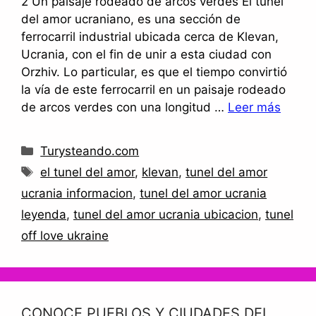
2 Un paisaje rodeado de arcos verdes El túnel
del amor ucraniano, es una sección de
ferrocarril industrial ubicada cerca de Klevan,
Ucrania, con el fin de unir a esta ciudad con
Orzhiv. Lo particular, es que el tiempo convirtió
la vía de este ferrocarril en un paisaje rodeado
de arcos verdes con una longitud …
Leer más
Categorías
Turysteando.com
Etiquetas
el tunel del amor
,
klevan
,
tunel del amor
ucrania informacion
,
tunel del amor ucrania
leyenda
,
tunel del amor ucrania ubicacion
,
tunel
off love ukraine
CONOCE PUEBLOS Y CIUDADES DEL