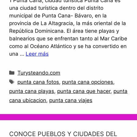
1 Punta Cana, ciudad turística Punta Cana es
una ciudad turística dentro del distrito
municipal de Punta Cana- Bávaro, en la
provincia de La Altagracia, la más oriental de la
República Dominicana. El área tiene playas y
balnearios que se enfrentan tanto al Mar Caribe
como al Océano Atlántico y se ha convertido en
una …
Leer más
Categorías
Turysteando.com
Etiquetas
punta cana fotos
,
punta cana opciones
,
punta cana playas
,
punta cana que hacer
,
punta
cana ubicacion
,
punta cana viajes
CONOCE PUEBLOS Y CIUDADES DEL