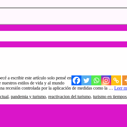
é a escribir este artículo solo pensé en
 nuestros estilos de vida y al mundo
 una recesión controlada por la aplicación de medidas como la …
Leer m
ctual
,
pandemia y turismo
,
reactivacion del turismo
,
turismo en tiempos