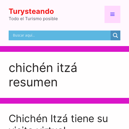
Saltar
Turysteando
al
Menú
contenido
Todo el Turismo posible
chichén itzá
resumen
Chichén Itzá tiene su