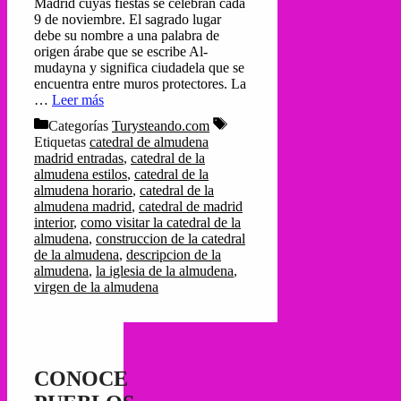
Madrid cuyas fiestas se celebran cada
9 de noviembre. El sagrado lugar
debe su nombre a una palabra de
origen árabe que se escribe Al-
mudayna y significa ciudadela que se
encuentra entre muros protectores. La
…
Leer más
Categorías
Turysteando.com
Etiquetas
catedral de almudena
madrid entradas
,
catedral de la
almudena estilos
,
catedral de la
almudena horario
,
catedral de la
almudena madrid
,
catedral de madrid
interior
,
como visitar la catedral de la
almudena
,
construccion de la catedral
de la almudena
,
descripcion de la
almudena
,
la iglesia de la almudena
,
virgen de la almudena
CONOCE