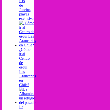
Río
de
Janeiro,
playas
exclusivas
¿Cómo
ir al
Centro
de
esquí
Las
Araucarias
en
Chile?
La