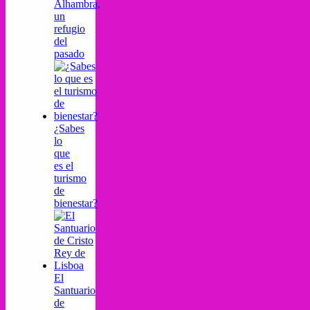
Alhambra,
un
refugio
del
pasado
¿Sabes
lo
que
es el
turismo
de
bienestar?
El
Santuario
de