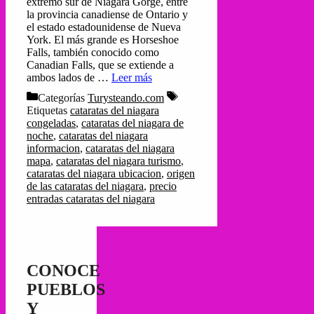
extremo sur de Niagara Gorge, entre
la provincia canadiense de Ontario y
el estado estadounidense de Nueva
York. El más grande es Horseshoe
Falls, también conocido como
Canadian Falls, que se extiende a
ambos lados de …
Leer más
Categorías
Turysteando.com
Etiquetas
cataratas del niagara
congeladas
,
cataratas del niagara de
noche
,
cataratas del niagara
informacion
,
cataratas del niagara
mapa
,
cataratas del niagara turismo
,
cataratas del niagara ubicacion
,
origen
de las cataratas del niagara
,
precio
entradas cataratas del niagara
CONOCE
PUEBLOS
Y