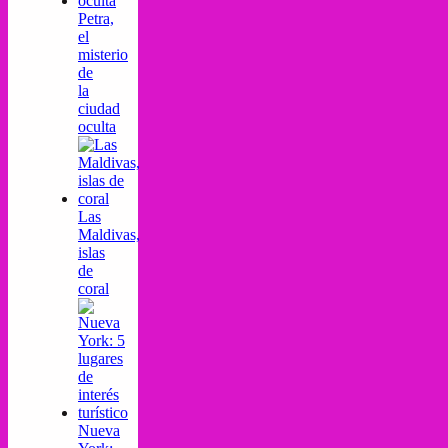
Petra,
el
misterio
de
la
ciudad
oculta
Las
Maldivas,
islas
de
coral
Nueva