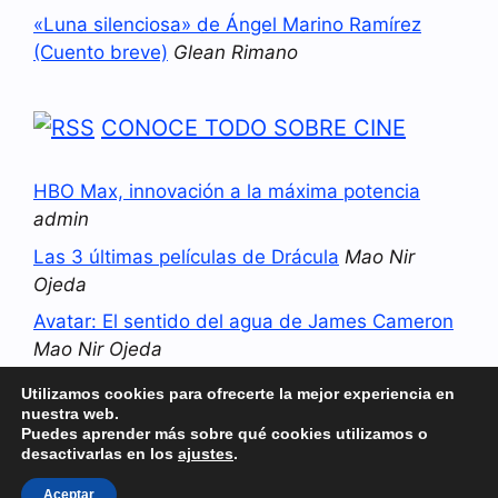
«Luna silenciosa» de Ángel Marino Ramírez
(Cuento breve)
Glean Rimano
CONOCE TODO SOBRE CINE
HBO Max, innovación a la máxima potencia
admin
Las 3 últimas películas de Drácula
Mao Nir
Ojeda
Avatar: El sentido del agua de James Cameron
Mao Nir Ojeda
La novena vida del Gato con Botas: el último
Utilizamos cookies para ofrecerte la mejor experiencia en
deseo
Mao Nir Ojeda
nuestra web.
Puedes aprender más sobre qué cookies utilizamos o
desactivarlas en los
ajustes
.
© 2026 Turysteando
• Creado con
GeneratePress
Aceptar