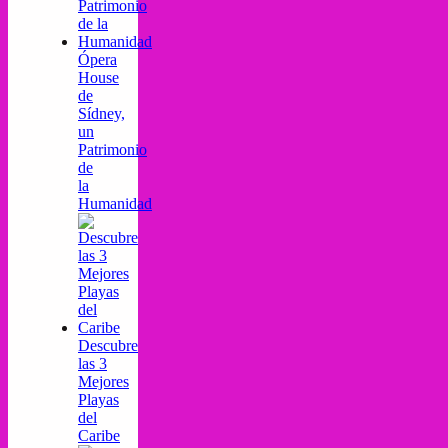
Ópera
House
de
Sídney,
un
Patrimonio
de
la
Humanidad
Descubre
las 3
Mejores
Playas
del
Caribe