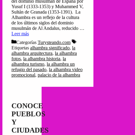
del dominio musulmán de España por
Yusuf I (1333-1353) y Muhammed V,
Sultán de Granada (1353-1391). La
Alhambra es un reflejo de la cultura
de los últimos siglos del dominio
musulmán de Al Andalus, reducido …
Leer más
Categorías
Turysteando.com
Etiquetas
alhambra significado
,
la
alhambra arquitectura
,
la alhambra
fotos
,
la alhambra historia
,
la
alhambra turismo
,
la alhambra un
refugio del pasado
,
la alhambra video
promocional
,
palacio de la alhambra
CONOCE
PUEBLOS
Y
CIUDADES