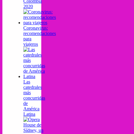
Colombia
2020
Coronavirus:
recomendaciones
para
viajeros
Las
catedrales
más
concurridas
de
América
Latina