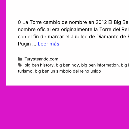
0 La Torre cambió de nombre en 2012 El Big Ben
nombre oficial era originalmente la Torre del Re
con el fin de marcar el Jubileo de Diamante de 
Pugin …
Leer más
Categorías
Turysteando.com
Etiquetas
big ben history
,
big ben hoy
,
big ben information
,
big 
turismo
,
big ben un simbolo del reino unido