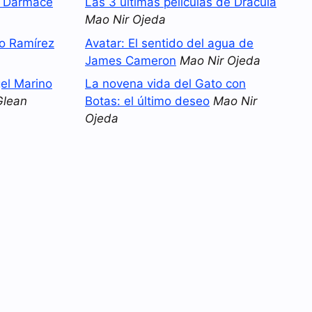
o Darmace
Las 3 últimas películas de Drácula
Mao Nir Ojeda
no Ramírez
Avatar: El sentido del agua de
James Cameron
Mao Nir Ojeda
el Marino
La novena vida del Gato con
Glean
Botas: el último deseo
Mao Nir
Ojeda