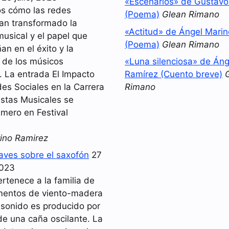
«Escenarios» de Gustav
s cómo las redes
(Poema)
Glean Rimano
han transformado la
«Actitud» de Ángel Mari
musical y el papel que
(Poema)
Glean Rimano
n en el éxito y la
d de los músicos
«Luna silenciosa» de Áng
 La entrada El Impacto
Ramírez (Cuento breve)
es Sociales en la Carrera
Rimano
istas Musicales se
imero en Festival
ino Ramirez
laves sobre el saxofón
27
2023
ertenece a la familia de
umentos de viento-madera
 sonido es producido por
de una caña oscilante. La