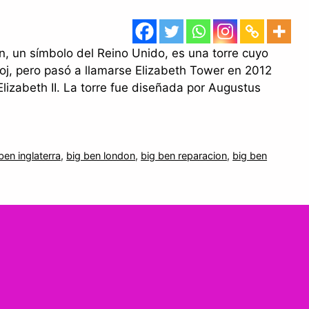
, un símbolo del Reino Unido, es una torre cuyo
loj, pero pasó a llamarse Elizabeth Tower en 2012
Elizabeth II. La torre fue diseñada por Augustus
ben inglaterra
,
big ben london
,
big ben reparacion
,
big ben