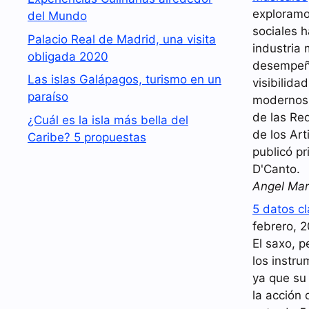
exploramo
del Mundo
sociales 
Palacio Real de Madrid, una visita
industria 
obligada 2020
desempeña
Las islas Galápagos, turismo en un
visibilida
paraíso
modernos.
de las Red
¿Cuál es la isla más bella del
de los Art
Caribe? 5 propuestas
publicó pr
D'Canto.
Angel Mar
5 datos c
febrero, 
El saxo, p
los instr
ya que su
la acción 